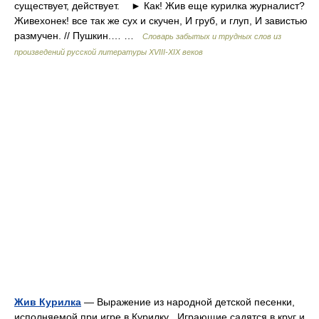
существует, действует. ► Как! Жив еще курилка журналист?
Живехонек! все так же сух и скучен, И груб, и глуп, И завистью
размучен. // Пушкин.… …
Словарь забытых и трудных слов из
произведений русской литературы ХVIII-ХIХ веков
Жив Курилка
— Выражение из народной детской песенки,
исполняемой при игре в Курилку . Играющие садятся в круг и