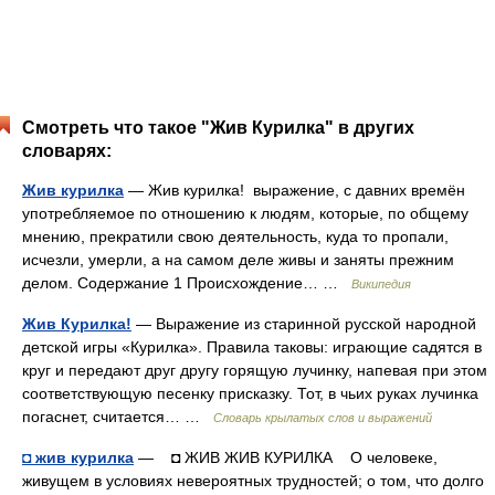
Смотреть что такое "Жив Курилка" в других
словарях:
Жив курилка
— Жив курилка! выражение, с давних времён
употребляемое по отношению к людям, которые, по общему
мнению, прекратили свою деятельность, куда то пропали,
исчезли, умерли, а на самом деле живы и заняты прежним
делом. Содержание 1 Происхождение… …
Википедия
Жив Курилка!
— Выражение из старинной русской народной
детской игры «Курилка». Правила таковы: играющие садятся в
круг и передают друг другу горящую лучинку, напевая при этом
соответствующую песенку присказку. Тот, в чьих руках лучинка
погаснет, считается… …
Словарь крылатых слов и выражений
◘ жив курилка
— ◘ ЖИВ ЖИВ КУРИЛКА О человеке,
живущем в условиях невероятных трудностей; о том, что долго