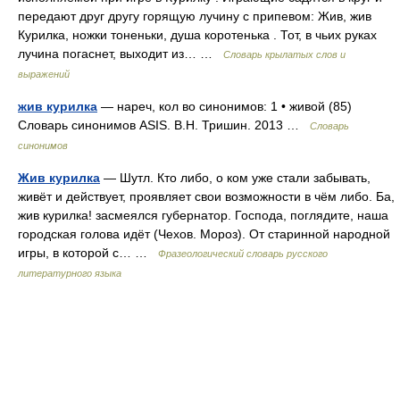
передают друг другу горящую лучину с припевом: Жив, жив
Курилка, ножки тоненьки, душа коротенька . Тот, в чьих руках
лучина погаснет, выходит из… …
Словарь крылатых слов и
выражений
жив курилка
— нареч, кол во синонимов: 1 • живой (85)
Словарь синонимов ASIS. В.Н. Тришин. 2013 …
Словарь
синонимов
Жив курилка
— Шутл. Кто либо, о ком уже стали забывать,
живёт и действует, проявляет свои возможности в чём либо. Ба,
жив курилка! засмеялся губернатор. Господа, поглядите, наша
городская голова идёт (Чехов. Мороз). От старинной народной
игры, в которой с… …
Фразеологический словарь русского
литературного языка